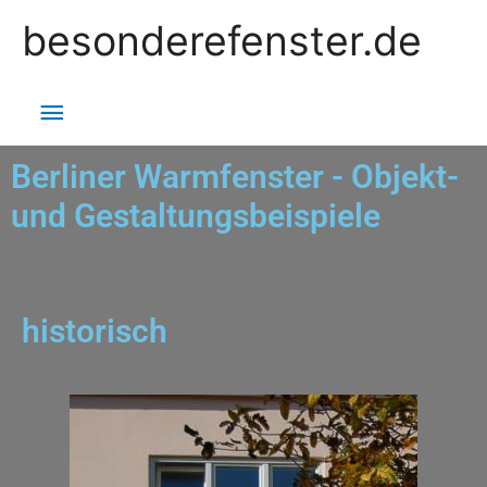
besonderefenster.de
Berliner Warmfenster - Objekt-
und Gestaltungsbeispiele
historisch