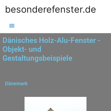
besonderefenster.de
Dänisches Holz-Alu-Fenster -
Objekt- und
Gestaltungsbeispiele
Dänemark